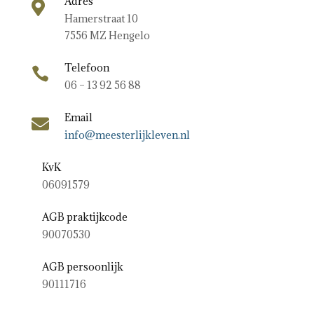
Adres

Hamerstraat 10
7556 MZ Hengelo
Telefoon

06 – 13 92 56 88
Email

info@meesterlijkleven.nl
KvK
06091579
AGB praktijkcode
90070530
AGB persoonlijk
90111716