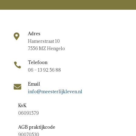
Adres

Hamerstraat 10
7556 MZ Hengelo
Telefoon

06 – 13 92 56 88
Email

info@meesterlijkleven.nl
KvK
06091579
AGB praktijkcode
90070530